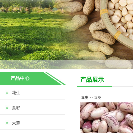
产品中心
产品展示
花生
豆类
>> 豆类
瓜籽
大蒜